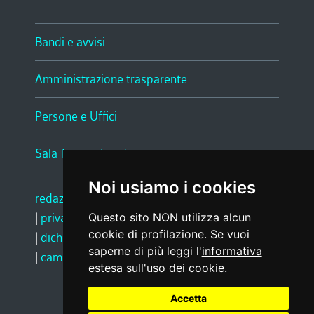
Bandi e avvisi
Amministrazione trasparente
Persone e Uffici
Sala Tiziano Tessitori
Noi usiamo i cookies
redazione web
|
note legali
|
glossario
|
privacy
|
social media policy
Questo sito NON utilizza alcun
cookie di profilazione. Se vuoi
|
dichiarazione di accessibilità
|
feedback
saperne di più leggi l'
informativa
|
cambio preferenze cookie
estesa sull'uso dei cookie
.
Accetta
Realizzato da