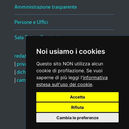
Amministrazione trasparente
Persone e Uffici
Sala Tiziano Tessitori
Noi usiamo i cookies
redazione web
|
note legali
|
glossario
|
privacy
|
social media policy
Questo sito NON utilizza alcun
cookie di profilazione. Se vuoi
|
dichiarazione di accessibilità
|
feedback
saperne di più leggi l'
informativa
|
cambio preferenze cookie
estesa sull'uso dei cookie
.
Accetta
Realizzato da
Rifiuta
Cambia le preferenze