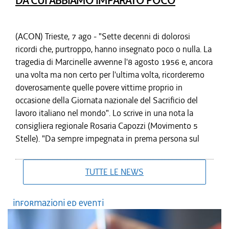
DA CUI ABBIAMO IMPARATO POCO
(ACON) Trieste, 7 ago - "Sette decenni di dolorosi
ricordi che, purtroppo, hanno insegnato poco o nulla. La
tragedia di Marcinelle avvenne l'8 agosto 1956 e, ancora
una volta ma non certo per l'ultima volta, ricorderemo
doverosamente quelle povere vittime proprio in
occasione della Giornata nazionale del Sacrificio del
lavoro italiano nel mondo". Lo scrive in una nota la
consigliera regionale Rosaria Capozzi (Movimento 5
Stelle). "Da sempre impegnata in prema persona sul
delicato tema legato alla sicurezza sui luoghi di lavoro -
prosegue Capozzi -, desidero ricordare come ogni
TUTTE LE NEWS
decesso e ogni infortunio sul lavoro hanno
rappresentato e rappresentano una ferita intollerabile
Informazioni ed eventi
per l'intera comunità civile. È perciò del tutto
inaccettabile che, ancora oggi e nonostante i luttuosi
insegnamenti che ci sono pervenuti attraverso stragi