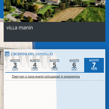
Villa Manin
L’agenda del Consiglio
AGOSTO
AGOSTO
AGOSTO
AGOSTO
AGOSTO
3
4
5
6
7
LUN
MAR
MER
GIO
VEN
Oggi non ci sono eventi istituzionali in programma