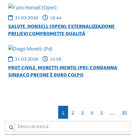
31.03.2026
16:44
SALUTE. HONSELL (OPEN): ESTERNALIZZAZIONE
PRELIEVI COMPROMETTE QUALITÀ
31.03.2026
15:56
PROT.CIVILE. MORETTI-MENTIL (PD): CONDANNA
SINDACO PREONE È DURO COLPO
1
2
3
4
5
…
30
Elenco di ricerca