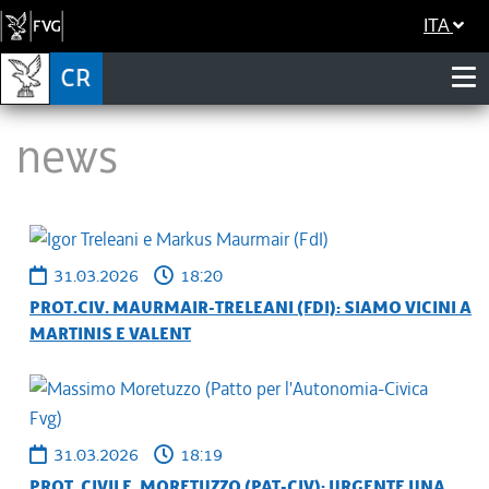
ITA
News
31.03.2026
18:20
PROT.CIV. MAURMAIR-TRELEANI (FDI): SIAMO VICINI A
MARTINIS E VALENT
31.03.2026
18:19
PROT. CIVILE. MORETUZZO (PAT-CIV): URGENTE UNA