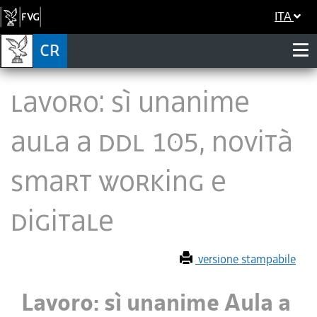
ITA
Lavoro: sì unanime
Aula a ddl 105, novità
smart working e
digitale
versione stampabile
Lavoro: sì unanime Aula a