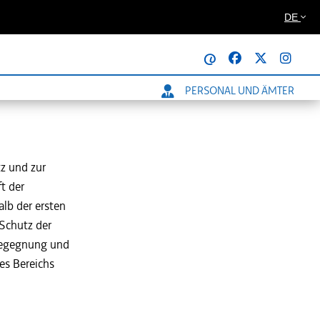
DE
@
PERSONAL UND ÄMTER
z und zur
t der
alb der ersten
Schutz der
 Begegnung und
es Bereichs