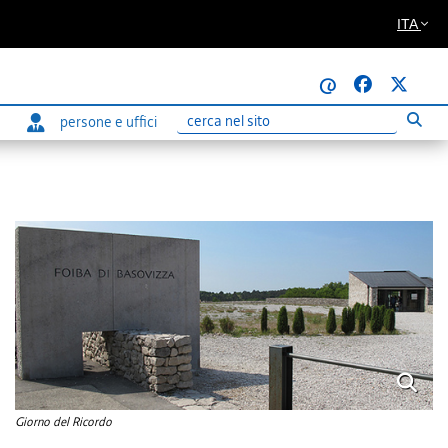
ITA
@
persone e uffici
Esegui
Ricerca
Giorno del Ricordo