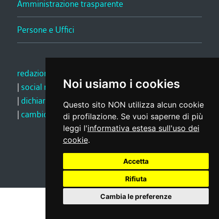
Amministrazione trasparente
Persone e Uffici
redazione web
|
note legali
|
glossario
|
privacy
Noi usiamo i cookies
|
social media policy
|
dichiarazione di accessibilità
|
feedback
Questo sito NON utilizza alcun cookie
|
cambio preferenze cookie
di profilazione. Se vuoi saperne di più
leggi l'
informativa estesa sull'uso dei
cookie
.
Realizzato da
Accetta
Rifiuta
Cambia le preferenze