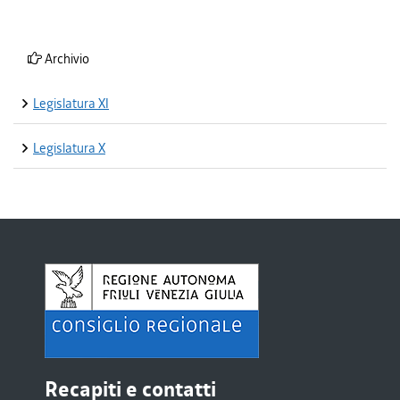
Archivio
Legislatura XI
Legislatura X
Recapiti e contatti