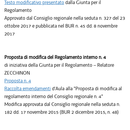
Testo modificativo presentato
dalla Giunta per il
Regolamento
Approvato dal Consiglio regionale nella seduta n. 327 del 23
ottobre 2017 e pubblicata nel BUR n. 45 dd. 8 novembre
2017
Proposta di modifica del Regolamento interno n. 4
di iniziativa della Giunta per il Regolamento – Relatore
ZECCHINON
Proposta n. 4
Raccolta emendamenti
d'Aula alla "Proposta di modifica al
regolamento interno del Consiglio regionale n. 4"
Modifica approvata dal Consiglio regionale nella seduta n.
182 dd. 17 novembre 2015 (BUR 2 dicembre 2015, n. 48)