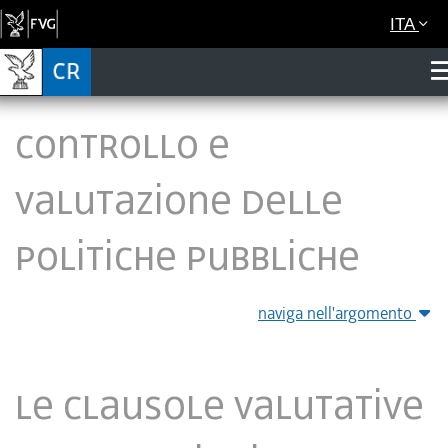
ITA
Controllo e
valutazione delle
politiche pubbliche
naviga nell'argomento
Le clausole valutative