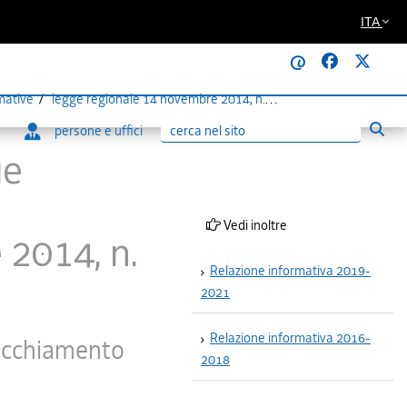
ITA
@
rmative
legge regionale 14 novembre 2014, n. 22
persone e uffici
Esegu
Ricerca
he
Vedi inoltre
2014, n.
Relazione informativa 2019-
2021
Relazione informativa 2016-
vecchiamento
2018