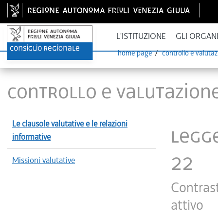
L'ISTITUZIONE
GLI ORGAN
home page
controllo e valutaz
Controllo e valutazione
Le clausole valutative e le relazioni
Legge
informative
22
Missioni valutative
Contrast
attivo