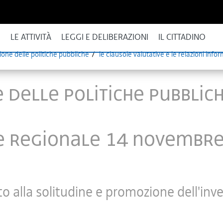
I
LE ATTIVITÀ
LEGGI E DELIBERAZIONI
IL CITTADINO
ione delle politiche pubbliche
le clausole valutative e le relazioni info
 delle politiche pubblic
 regionale 14 novembre 
o alla solitudine e promozione dell'in