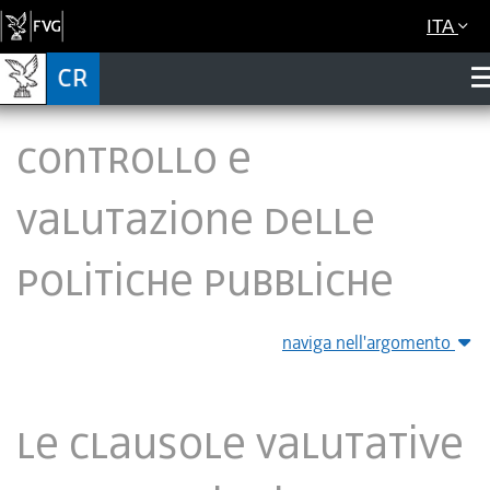
ITA
Controllo e
valutazione delle
politiche pubbliche
naviga nell'argomento
Le clausole valutative