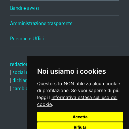
Bandi e avvisi
Amministrazione trasparente
Persone e Uffici
redazione web
|
note legali
|
glossario
|
privacy
Noi usiamo i cookies
|
social media policy
|
dichiarazione di accessibilità
|
feedback
Questo sito NON utilizza alcun cookie
|
cambio preferenze cookie
di profilazione. Se vuoi saperne di più
leggi l'
informativa estesa sull'uso dei
cookie
.
Realizzato da
Accetta
Rifiuta