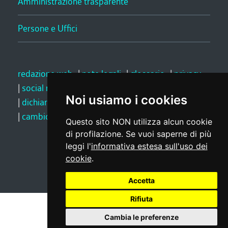
Amministrazione trasparente
Persone e Uffici
redazione web
|
note legali
|
glossario
|
privacy
|
social media policy
Noi usiamo i cookies
|
dichiarazione di accessibilità
|
feedback
|
cambio preferenze cookie
Questo sito NON utilizza alcun cookie
di profilazione. Se vuoi saperne di più
leggi l'
informativa estesa sull'uso dei
Realizzato da
cookie
.
Accetta
Rifiuta
Cambia le preferenze