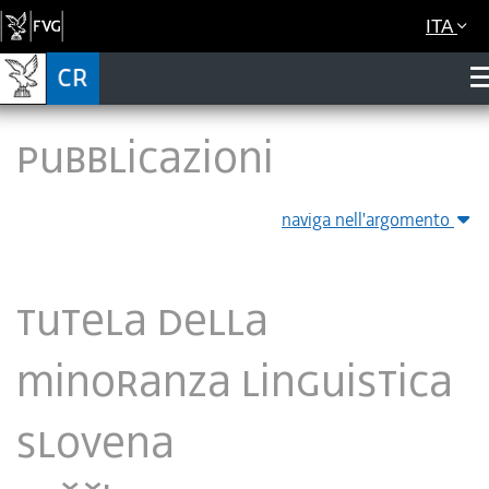
ITA
Pubblicazioni
naviga nell'argomento
Tutela della
minoranza linguistica
slovena