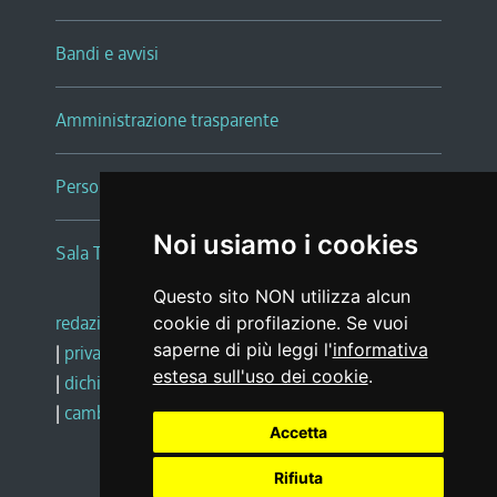
Bandi e avvisi
Amministrazione trasparente
Persone e Uffici
Noi usiamo i cookies
Sala Tiziano Tessitori
Questo sito NON utilizza alcun
redazione web
|
note legali
|
glossario
cookie di profilazione. Se vuoi
saperne di più leggi l'
informativa
|
privacy
|
social media policy
estesa sull'uso dei cookie
.
|
dichiarazione di accessibilità
|
feedback
|
cambio preferenze cookie
Accetta
Rifiuta
Realizzato da