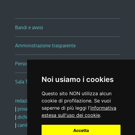
Bandi e avvisi
Amministrazione trasparente
Persone e Uffici
Noi usiamo i cookies
Sala Tiziano Tessitori
Questo sito NON utilizza alcun
redazione web
|
note legali
|
glossario
cookie di profilazione. Se vuoi
saperne di più leggi l'
informativa
|
privacy
|
social media policy
estesa sull'uso dei cookie
.
|
dichiarazione di accessibilità
|
feedback
|
cambio preferenze cookie
Accetta