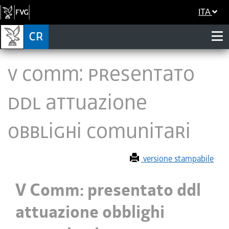
ITA
V Comm: presentato
ddl attuazione
obblighi comunitari
versione stampabile
V Comm: presentato ddl
attuazione obblighi