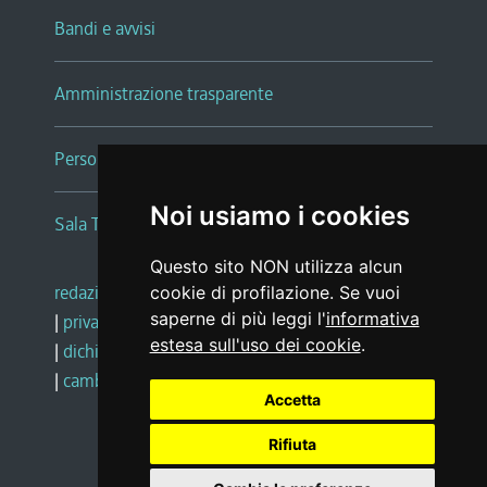
Bandi e avvisi
Amministrazione trasparente
Persone e Uffici
Noi usiamo i cookies
Sala Tiziano Tessitori
Questo sito NON utilizza alcun
redazione web
|
note legali
|
glossario
cookie di profilazione. Se vuoi
saperne di più leggi l'
informativa
|
privacy
|
social media policy
estesa sull'uso dei cookie
.
|
dichiarazione di accessibilità
|
feedback
|
cambio preferenze cookie
Accetta
Rifiuta
Realizzato da