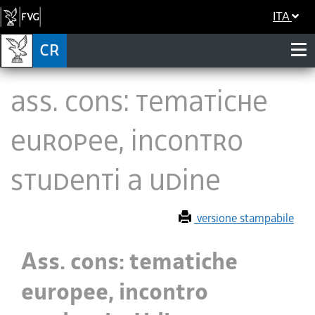
ITA
Ass. cons: tematiche
europee, incontro
studenti a Udine
versione stampabile
Ass. cons: tematiche
europee, incontro