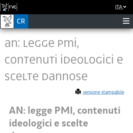
ITA
AN: legge PMI,
contenuti ideologici e
scelte dannose
versione stampabile
AN: legge PMI, contenuti
ideologici e scelte