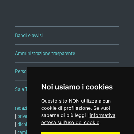
Bandi e avvisi
Amministrazione trasparente
Persone e Uffici
Noi usiamo i cookies
Sala Tiziano Tessitori
Questo sito NON utilizza alcun
redazione web
|
note legali
|
glossario
cookie di profilazione. Se vuoi
saperne di più leggi l'
informativa
|
privacy
|
social media policy
estesa sull'uso dei cookie
.
|
dichiarazione di accessibilità
|
feedback
|
cambio preferenze cookie