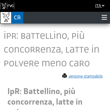
ITA
IpR: Battellino, più
concorrenza, latte in
polvere meno caro
versione stampabile
IpR: Battellino, più
concorrenza, latte in