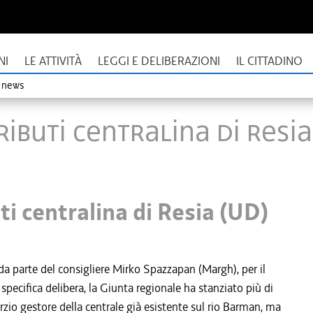
NI
LE ATTIVITÀ
LEGGI E DELIBERAZIONI
IL CITTADINO
o news
ibuti centralina di Resia
i centralina di Resia (UD)
 parte del consigliere Mirko Spazzapan (Margh), per il
specifica delibera, la Giunta regionale ha stanziato più di
rzio gestore della centrale già esistente sul rio Barman, ma