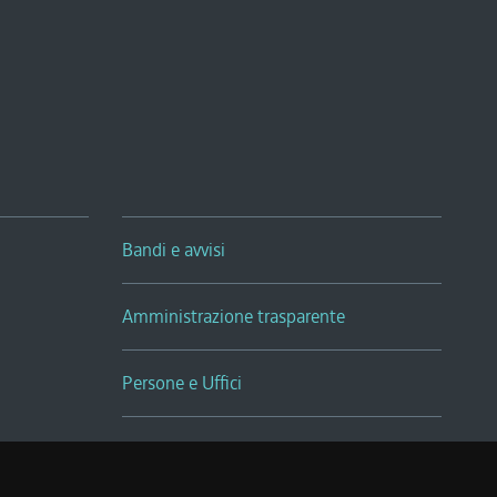
Bandi e avvisi
Amministrazione trasparente
Persone e Uffici
Sala Tiziano Tessitori