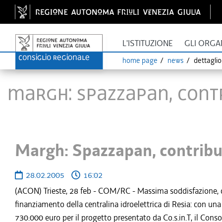
L'ISTITUZIONE
GLI ORGA
home page
news
dettagli
Margh: Spazzapan, contr
Margh: Spazzapan, contribut
28.02.2005
16:02
(ACON) Trieste, 28 feb - COM/RC - Massima soddisfazione, da
finanziamento della centralina idroelettrica di Resia: con una 
730.000 euro per il progetto presentato da Co.s.in.T, il Conso