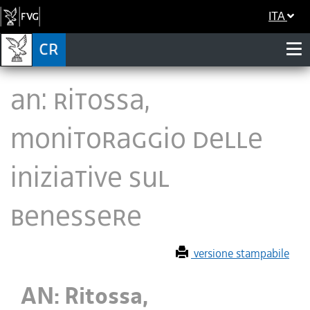
ITA
AN: Ritossa,
monitoraggio delle
iniziative sul
benessere
versione stampabile
AN: Ritossa,