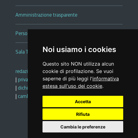
Amministrazione trasparente
Persone e Uffici
Noi usiamo i cookies
Sala Tiziano Tessitori
Questo sito NON utilizza alcun
redazione web
|
note legali
|
glossario
cookie di profilazione. Se vuoi
saperne di più leggi l'
informativa
|
privacy
|
social media policy
estesa sull'uso dei cookie
.
|
dichiarazione di accessibilità
|
feedback
|
cambio preferenze cookie
Accetta
Rifiuta
Realizzato da
Cambia le preferenze