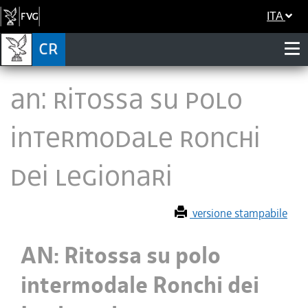
ITA
AN: Ritossa su polo
intermodale Ronchi
dei Legionari
versione stampabile
AN: Ritossa su polo
intermodale Ronchi dei