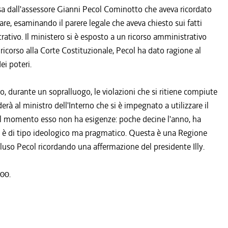
sa dall'assessore Gianni Pecol Cominotto che aveva ricordato
are, esaminando il parere legale che aveva chiesto sui fatti
trativo. Il ministero si è esposto a un ricorso amministrativo
 ricorso alla Corte Costituzionale, Pecol ha dato ragione al
ei poteri.
o, durante un sopralluogo, le violazioni che si ritiene compiute
rderà al ministro dell'Interno che si è impegnato a utilizzare il
e al momento esso non ha esigenze: poche decine l'anno, ha
on è di tipo ideologico ma pragmatico. Questa è una Regione
uso Pecol ricordando una affermazione del presidente Illy.
.00.