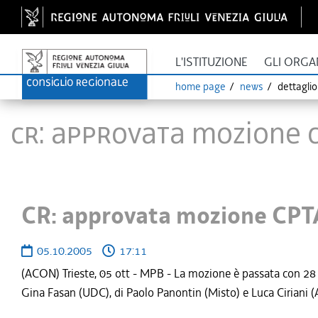
L'ISTITUZIONE
GLI ORGA
home page
news
dettagli
CR: approvata mozione C
CR: approvata mozione CPTA
05.10.2005
17:11
(ACON) Trieste, 05 ott - MPB - La mozione è passata con 28 
Gina Fasan (UDC), di Paolo Panontin (Misto) e Luca Ciriani (