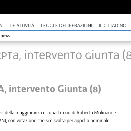
NI
LE ATTIVITÀ
LEGGI E DELIBERAZIONI
IL CITTADINO
o news
PTA, intervento Giunta (8
, intervento Giunta (8)
si della maggioranza e i quattro no di Roberto Molinaro e
AN), con votazione che si è svolta per appello nominale.