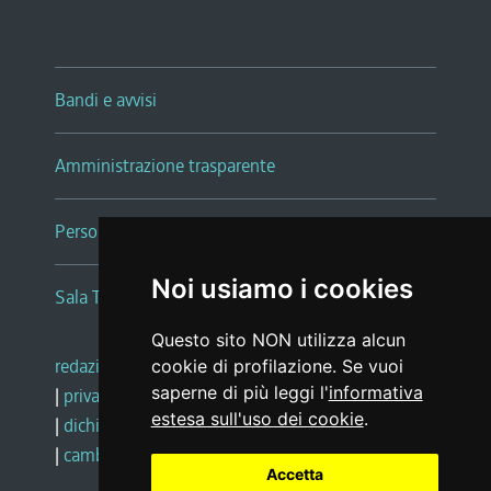
Bandi e avvisi
Amministrazione trasparente
Persone e Uffici
Noi usiamo i cookies
Sala Tiziano Tessitori
Questo sito NON utilizza alcun
redazione web
|
note legali
|
glossario
cookie di profilazione. Se vuoi
saperne di più leggi l'
informativa
|
privacy
|
social media policy
estesa sull'uso dei cookie
.
|
dichiarazione di accessibilità
|
feedback
|
cambio preferenze cookie
Accetta