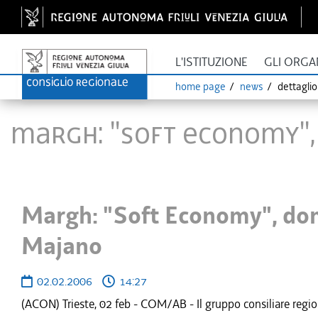
L'ISTITUZIONE
GLI ORGA
home page
news
dettagli
Margh: "Soft Economy",
Margh: "Soft Economy", dom
Majano
02.02.2006
14:27
(ACON) Trieste, 02 feb - COM/AB - Il gruppo consiliare regi