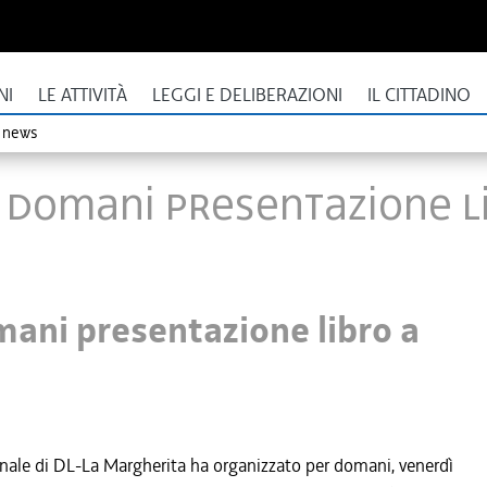
NI
LE ATTIVITÀ
LEGGI E DELIBERAZIONI
IL CITTADINO
o news
 domani presentazione l
ani presentazione libro a
onale di DL-La Margherita ha organizzato per domani, venerdì