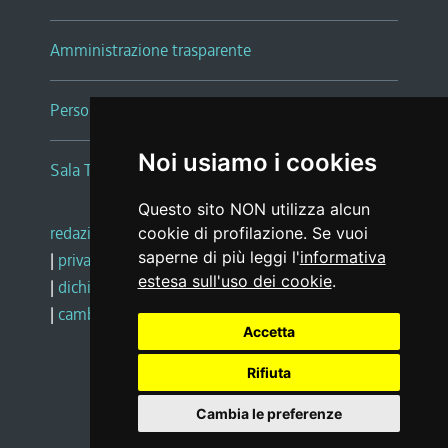
Amministrazione trasparente
Persone e Uffici
Noi usiamo i cookies
Sala Tiziano Tessitori
Questo sito NON utilizza alcun
redazione web
|
note legali
|
glossario
cookie di profilazione. Se vuoi
saperne di più leggi l'
informativa
|
privacy
|
social media policy
estesa sull'uso dei cookie
.
|
dichiarazione di accessibilità
|
feedback
|
cambio preferenze cookie
Accetta
Rifiuta
Realizzato da
Cambia le preferenze