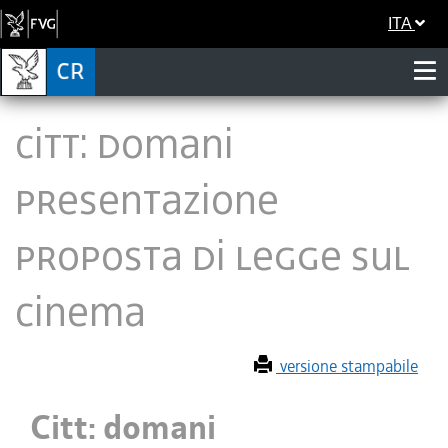
ITA
Citt: domani
presentazione
proposta di legge sul
cinema
versione stampabile
Citt: domani