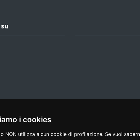
 su
iamo i cookies
l media policy
|
dichiarazione di accessibilità
|
feedback
o NON utilizza alcun cookie di profilazione. Se vuoi saperne