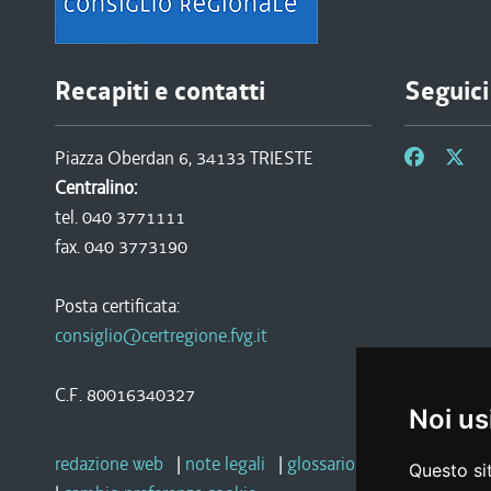
Recapiti e contatti
Seguici
Piazza Oberdan 6, 34133 TRIESTE
Centralino:
tel. 040 3771111
fax. 040 3773190
Posta certificata:
consiglio@certregione.fvg.it
C.F. 80016340327
Noi us
redazione web
|
note legali
|
glossario
|
privacy
|
socia
Questo sit