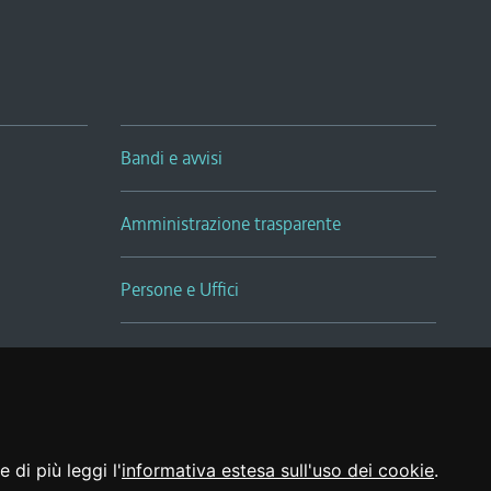
Bandi e avvisi
Amministrazione trasparente
Persone e Uffici
Sala Tiziano Tessitori
Realizzato da
 di più leggi l'
informativa estesa sull'uso dei cookie
.