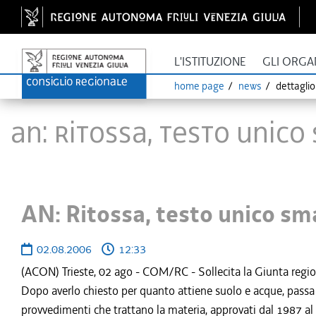
L'ISTITUZIONE
GLI ORGA
home page
news
dettagli
AN: Ritossa, testo unico
AN: Ritossa, testo unico sma
02.08.2006
12:33
(ACON) Trieste, 02 ago - COM/RC - Sollecita la Giunta regional
Dopo averlo chiesto per quanto attiene suolo e acque, passa al 
provvedimenti che trattano la materia, approvati dal 1987 al