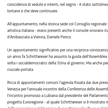
coincidenza di vedute e intenti, nel segno - è stato sottoline
lontane e che deve continuare.
All'appuntamento, nella storica sede col Consiglio regionale s
artistica italiana - erano presenti anche il console onorario i
d'Ambasciata a Vienna, Daniele Perico.
Un appuntamento significativo per una reciproca conoscenza: q
un anno fa Schrittwieser ha assunto la guida dell'Assemblea 
volta i socialdemocratici della Stiria al governo. Ma anche pe
cruciale portata.
Ricca di appuntamenti comuni l'agenda fissata dai due preside
Venezia per l'annuale incontro della Conferenza delle Assemb
l'incontro promosso a Lubiana dal presidente del Parlamento s
progetto Euroregione - al quale Schrittwieser si è mostrato m