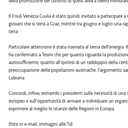
della promozione del turismo di quest'area a livello mondiale
Il Friuli Venezia Giulia è stato quindi invitato a partecipar
giovani che si terrà a Graz, mentre tra giugno e luglio una ra
terra.
Particolare attenzione è stata riservata al tema dell'energia. I
ha confermato a Tesini che per quanto riguarda la produzione
autosufficiente; quanto all'ipotesi di un raddoppio della cent
preoccupazione delle popolazioni austriache: l'argomento s
Lubiana.
Concordi, infine, entrambi i presidenti sulle necessità di una
europeo e sull'opportunità di arrivare a individuare un organi
esprimere al meglio le istanze delle Regioni in Europa.
(foto in e-mail; immagini alle Tv)