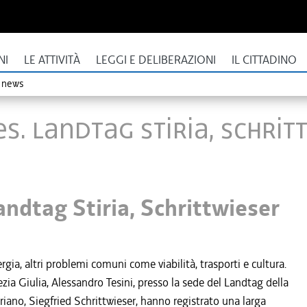
NI
LE ATTIVITÀ
LEGGI E DELIBERAZIONI
IL CITTADINO
o news
es. Landtag Stiria, Schri
Landtag Stiria, Schrittwieser
gia, altri problemi comuni come viabilità, trasporti e cultura.
ezia Giulia, Alessandro Tesini, presso la sede del Landtag della
tiriano, Siegfried Schrittwieser, hanno registrato una larga