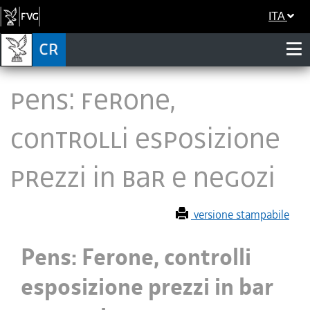
ITA
Pens: Ferone,
controlli esposizione
prezzi in bar e negozi
versione stampabile
Pens: Ferone, controlli
esposizione prezzi in bar