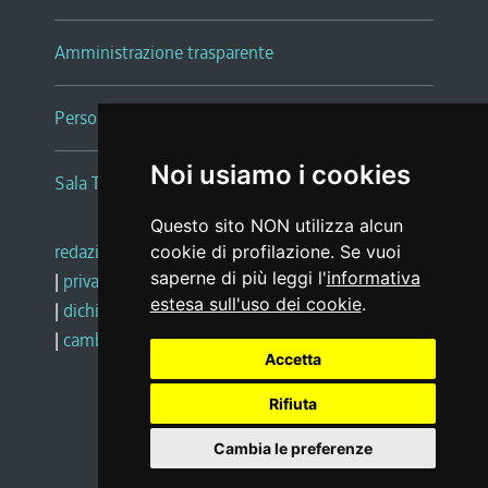
Amministrazione trasparente
Persone e Uffici
Noi usiamo i cookies
Sala Tiziano Tessitori
Questo sito NON utilizza alcun
redazione web
|
note legali
|
glossario
cookie di profilazione. Se vuoi
saperne di più leggi l'
informativa
|
privacy
|
social media policy
estesa sull'uso dei cookie
.
|
dichiarazione di accessibilità
|
feedback
|
cambio preferenze cookie
Accetta
Rifiuta
Realizzato da
Cambia le preferenze