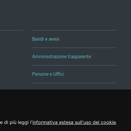
Bandi e avvisi
Amministrazione trasparente
Persone e Uffici
Sala Tiziano Tessitori
Realizzato da
 di più leggi l'
informativa estesa sull'uso dei cookie
.