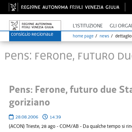
L'ISTITUZIONE
GLI ORGA
home page
news
dettagli
Pens: Ferone, futuro du
Pens: Ferone, futuro due Sta
goriziano
28.08.2006
14:39
(ACON) Trieste, 28 ago - COM/AB - Da qualche tempo si rincor