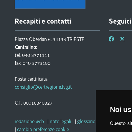
Recapiti e contatti
Seguici
Piazza Oberdan 6, 34133 TRIESTE
Centralino:
tel. 040 3771111
fax. 040 3773190
Posta certificata:
consiglio@certregione.fvg.it
C.F. 80016340327
Noi us
redazione web
|
note legali
|
glossario
|
privacy
|
socia
Questo sit
|
cambio preferenze cookie