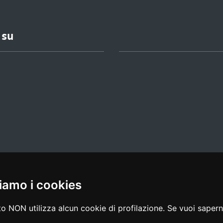
 su
iamo i cookies
l media policy
|
dichiarazione di accessibilità
|
feedback
o NON utilizza alcun cookie di profilazione. Se vuoi saperne