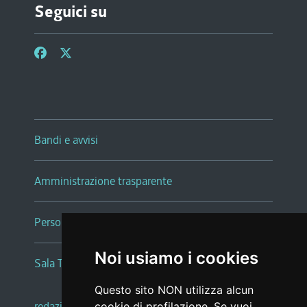
Seguici su
Bandi e avvisi
Amministrazione trasparente
Persone e Uffici
Noi usiamo i cookies
Sala Tiziano Tessitori
Questo sito NON utilizza alcun
redazione web
|
note legali
|
glossario
cookie di profilazione. Se vuoi