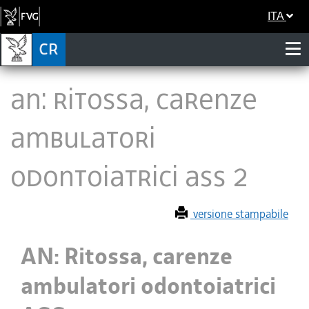
ITA
AN: Ritossa, carenze
ambulatori
odontoiatrici ASS 2
versione stampabile
AN: Ritossa, carenze
ambulatori odontoiatrici