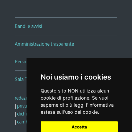
Bandi e avvisi
Amministrazione trasparente
Persone e Uffici
Noi usiamo i cookies
Sala Tiziano Tessitori
Questo sito NON utilizza alcun
redazione web
|
note legali
|
glossario
cookie di profilazione. Se vuoi
saperne di più leggi l'
informativa
|
privacy
|
social media policy
estesa sull'uso dei cookie
.
|
dichiarazione di accessibilità
|
feedback
|
cambio preferenze cookie
Accetta