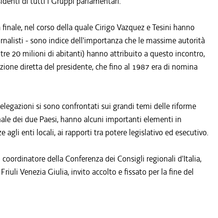
denti di tutti i Gruppi parlamentari.
 finale, nel corso della quale Cirigo Vazquez e Tesini hanno
ornalisti - sono indice dell'importanza che le massime autorità
tre 20 milioni di abitanti) hanno attribuito a questo incontro,
elezione diretta del presidente, che fino al 1987 era di nomina
 delegazioni si sono confrontati sui grandi temi delle riforme
zionale dei due Paesi, hanno alcuni importanti elementi in
agli enti locali, ai rapporti tra potere legislativo ed esecutivo.
i coordinatore della Conferenza dei Consigli regionali d'Italia,
riuli Venezia Giulia, invito accolto e fissato per la fine del