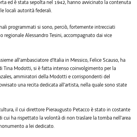
orta ed è stata sepolta nel 1942, hanno avvicinato la contenuta
e locali autorità federali.
ionali programmati si sono, perciò, fortemente intrecciati
lio regionale Alessandro Tesini, accompagnato dai vice
ssieme all'ambasciatore d'Italia in Messico, Felice Scauso, ha
i Tina Modotti, si è fatta intenso coinvolgimento per la
ales, ammiratori della Modotti e corrispondenti del
visato una recita dedicata all'artista, nella quale sono state
i cultura, il cui direttore Pieraugusto Petacco è stato in costante
i cui ha rispettato la volontà di non traslare la tomba nell'area
monumento a lei dedicato.