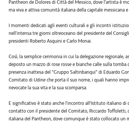
Pantheon de Dolores di Città del Messico, dove l'artista è m
ma viva e attiva comunità italiana della capitale messicana e l
I momenti dedicati agli eventi culturali e gli incontri istituz
nell'intensa tre giorni oltreoceano del presidente del Consig
presidenti Roberto Asquini e Carlo Monai.
Così, la semplice cerimonia in cui la delegazione regionale, a
deposto un mazzo di rose rosse e bianche calle sulla tomba d
presenza inattesa del "Gruppo Saltinbanqui" di Eduardo Gonz
Comitato di Udine che porta il suo nome, i quali hanno improv
rievocate la sua vita e la sua scomparsa.
E significativo è stato anche l'incontro all'Istituto italiano d
contatto con il presidente del Comitato, Riccardo Toffoletti, d
italiana del Pantheon, dove comunque è stato collocato un 