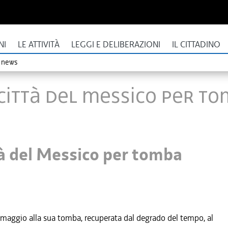
NI
LE ATTIVITÀ
LEGGI E DELIBERAZIONI
IL CITTADINO
o news
 Città del Messico per t
tà del Messico per tomba
l'omaggio alla sua tomba, recuperata dal degrado del tempo, al