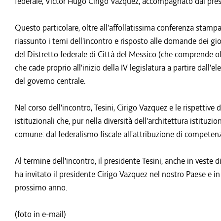
federale, Victor Hugo Cirigo Vazquez, accompagnato dai presi
Questo particolare, oltre all'affollatissima conferenza stampa
riassunto i temi dell'incontro e risposto alle domande dei gi
del Distretto federale di Città del Messico (che comprende ol
che cade proprio all'inizio della IV legislatura a partire dall'
del governo centrale.
Nel corso dell'incontro, Tesini, Cirigo Vazquez e le rispettive
istituzionali che, pur nella diversità dell'architettura istitu
comune: dal federalismo fiscale all'attribuzione di competenze 
Al termine dell'incontro, il presidente Tesini, anche in veste d
ha invitato il presidente Cirigo Vazquez nel nostro Paese e in F
prossimo anno.
(foto in e-mail)