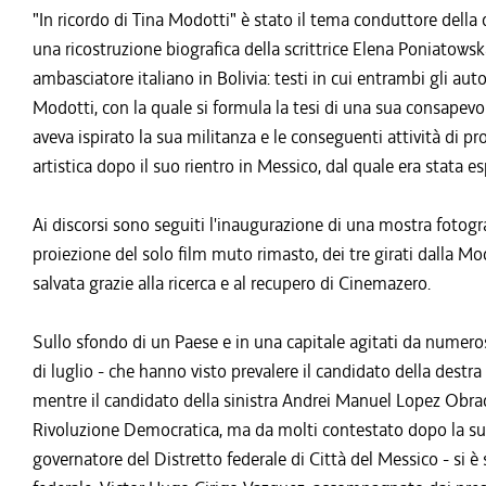
"In ricordo di Tina Modotti" è stato il tema conduttore della 
una ricostruzione biografica della scrittrice Elena Poniatowska
ambasciatore italiano in Bolivia: testi in cui entrambi gli a
Modotti, con la quale si formula la tesi di una sua consapevo
aveva ispirato la sua militanza e le conseguenti attività di
artistica dopo il suo rientro in Messico, dal quale era stata e
Ai discorsi sono seguiti l'inaugurazione di una mostra fotogra
proiezione del solo film muto rimasto, dei tre girati dalla Mod
salvata grazie alla ricerca e al recupero di Cinemazero.
Sullo sfondo di un Paese e in una capitale agitati da numero
di luglio - che hanno visto prevalere il candidato della destr
mentre il candidato della sinistra Andrei Manuel Lopez Obrad
Rivoluzione Democratica, ma da molti contestato dopo la sua u
governatore del Distretto federale di Città del Messico - si è