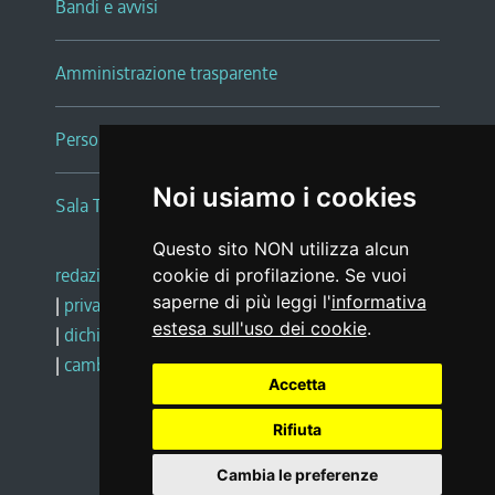
Bandi e avvisi
Amministrazione trasparente
Persone e Uffici
Noi usiamo i cookies
Sala Tiziano Tessitori
Questo sito NON utilizza alcun
redazione web
|
note legali
|
glossario
cookie di profilazione. Se vuoi
saperne di più leggi l'
informativa
|
privacy
|
social media policy
estesa sull'uso dei cookie
.
|
dichiarazione di accessibilità
|
feedback
|
cambio preferenze cookie
Accetta
Rifiuta
Realizzato da
Cambia le preferenze