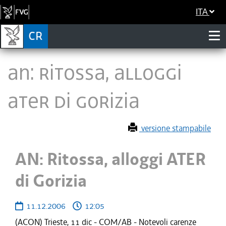
ITA
AN: Ritossa, alloggi
ATER di Gorizia
versione stampabile
AN: Ritossa, alloggi ATER
di Gorizia
11.12.2006
12:05
(ACON) Trieste, 11 dic - COM/AB - Notevoli carenze