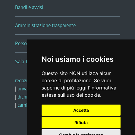
Bandi e avvisi
Amministrazione trasparente
Persone e Uffici
Noi usiamo i cookies
Sala Tiziano Tessitori
Questo sito NON utilizza alcun
redazione web
|
note legali
|
glossario
cookie di profilazione. Se vuoi
saperne di più leggi l'
informativa
|
privacy
|
social media policy
estesa sull'uso dei cookie
.
|
dichiarazione di accessibilità
|
feedback
|
cambio preferenze cookie
Accetta
Rifiuta
Realizzato da
Cambia le preferenze