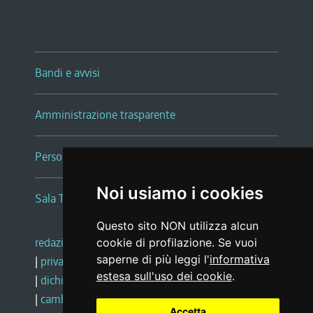
Bandi e avvisi
Amministrazione trasparente
Persone e Uffici
Noi usiamo i cookies
Sala Tiziano Tessitori
Questo sito NON utilizza alcun
redazione web
|
note legali
|
glossario
cookie di profilazione. Se vuoi
saperne di più leggi l'
informativa
|
privacy
|
social media policy
estesa sull'uso dei cookie
.
|
dichiarazione di accessibilità
|
feedback
|
cambio preferenze cookie
Accetta