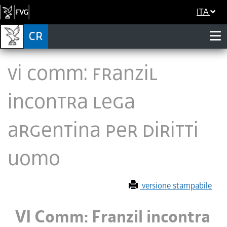
ITA
VI Comm: Franzil
incontra Lega
argentina per diritti
uomo
versione stampabile
VI Comm: Franzil incontra