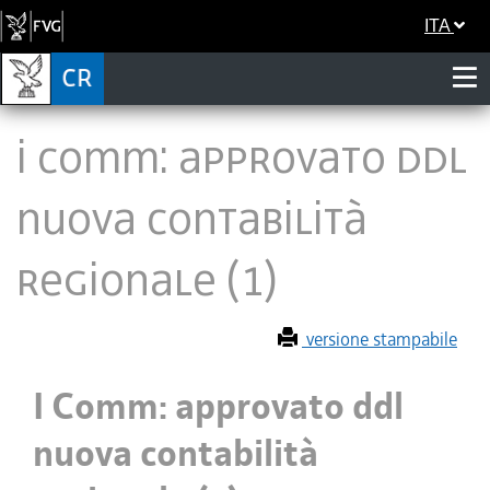
ITA
I Comm: approvato ddl
nuova contabilità
regionale (1)
versione stampabile
I Comm: approvato ddl
nuova contabilità