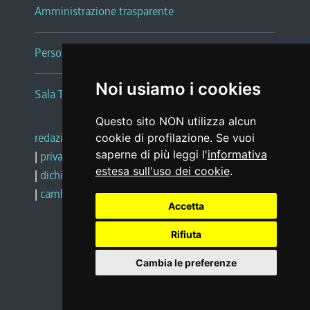
Amministrazione trasparente
Persone e Uffici
Noi usiamo i cookies
Sala Tiziano Tessitori
Questo sito NON utilizza alcun
redazione web
|
note legali
|
glossario
cookie di profilazione. Se vuoi
saperne di più leggi l'
informativa
|
privacy
|
social media policy
estesa sull'uso dei cookie
.
|
dichiarazione di accessibilità
|
feedback
|
cambio preferenze cookie
Accetta
Rifiuta
Realizzato da
Cambia le preferenze