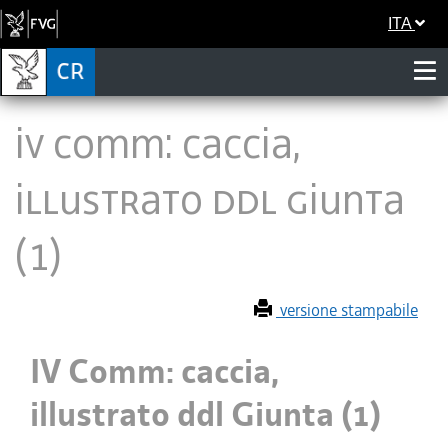
ITA
IV Comm: caccia,
illustrato ddl Giunta
(1)
versione stampabile
IV Comm: caccia,
illustrato ddl Giunta (1)