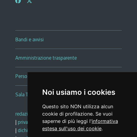
Bandi e avvisi
Amministrazione trasparente
Persone e Uffici
Noi usiamo i cookies
Sala Tiziano Tessitori
Questo sito NON utilizza alcun
redazione web
|
note legali
|
glossario
cookie di profilazione. Se vuoi
saperne di più leggi l'
informativa
|
privacy
|
social media policy
estesa sull'uso dei cookie
.
|
dichiarazione di accessibilità
|
feedback