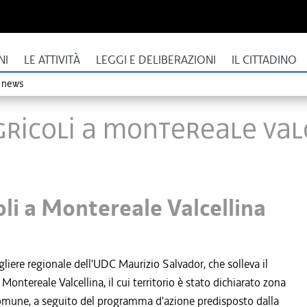
NI
LE ATTIVITÀ
LEGGI E DELIBERAZIONI
IL CITTADINO
o news
agricoli a Montereale Val
oli a Montereale Valcellina
iere regionale dell'UDC Maurizio Salvador, che solleva il
ontereale Valcellina, il cui territorio è stato dichiarato zona
l comune, a seguito del programma d'azione predisposto dalla