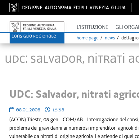
L'ISTITUZIONE
GLI ORGA
home page
news
dettagli
UDC: Salvador, nitrati 
UDC: Salvador, nitrati agric
08.01.2008
15:58
(ACON) Trieste, 08 gen - COM/AB - Interrogazione del consigl
problema dei gravi danni ai numerosi imprenditori agricoli di M
vulnerabile da nitrati di origine agricola. Le aziende di que