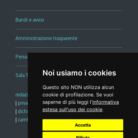
Bandi e avvisi
Amministrazione trasparente
Persone e Uffici
Noi usiamo i cookies
Sala Tiziano Tessitori
Questo sito NON utilizza alcun
redazione web
|
note legali
|
glossario
cookie di profilazione. Se vuoi
saperne di più leggi l'
informativa
|
privacy
|
social media policy
estesa sull'uso dei cookie
.
|
dichiarazione di accessibilità
|
feedback
|
cambio preferenze cookie
Accetta
Rifiuta