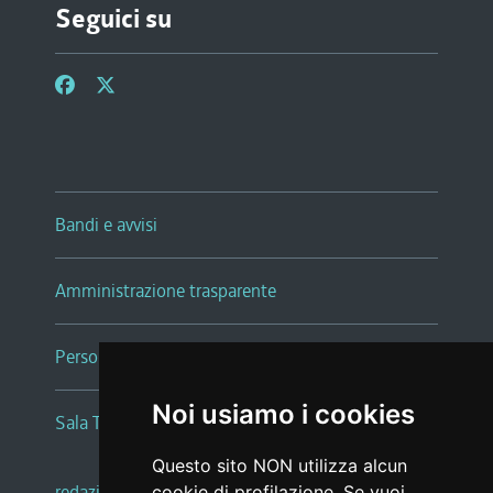
Seguici su
Bandi e avvisi
Amministrazione trasparente
Persone e Uffici
Noi usiamo i cookies
Sala Tiziano Tessitori
Questo sito NON utilizza alcun
redazione web
|
note legali
|
glossario
cookie di profilazione. Se vuoi