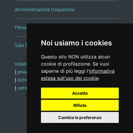
Amministrazione trasparente
Persone e Uffici
Noi usiamo i cookies
Sala Tiziano Tessitori
Questo sito NON utilizza alcun
redazione web
|
note legali
|
glossario
cookie di profilazione. Se vuoi
saperne di più leggi l'
informativa
|
privacy
|
social media policy
estesa sull'uso dei cookie
.
|
dichiarazione di accessibilità
|
feedback
|
cambio preferenze cookie
Accetta
Rifiuta
Realizzato da
Cambia le preferenze