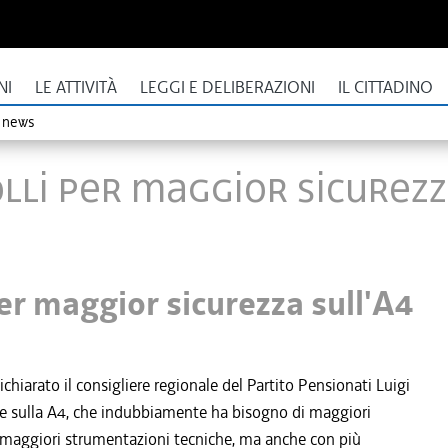
NI
LE ATTIVITÀ
LEGGI E DELIBERAZIONI
IL CITTADINO
o news
olli per maggior sicurezz
per maggior sicurezza sull'A4
iarato il consigliere regionale del Partito Pensionati Luigi
adale sulla A4, che indubbiamente ha bisogno di maggiori
con maggiori strumentazioni tecniche, ma anche con più