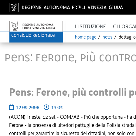
L'ISTITUZIONE
GLI ORGA
home page
news
dettagli
Pens: Ferone, più contr
Pens: Ferone, più controlli 
12.09.2008
13:05
(ACON) Trieste, 12 set - COM/AB - Più che opportuna - ha dich
Ferone - la presenza di ulteriori pattuglie della Polizia str
controlli per garantire la sicurezza dei cittadini, non solo 