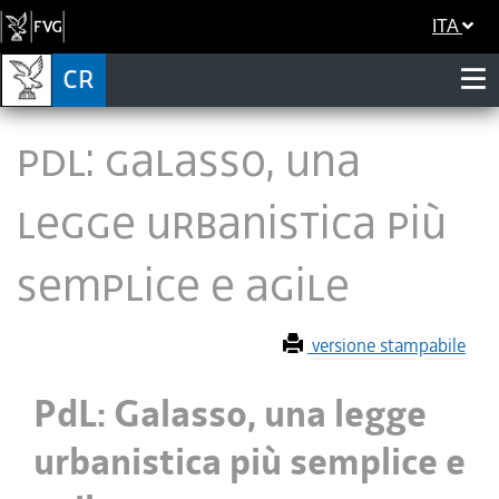
ITA
PdL: Galasso, una
legge urbanistica più
semplice e agile
versione stampabile
PdL: Galasso, una legge
urbanistica più semplice e