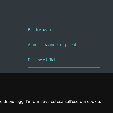
Bandi e avvisi
Amministrazione trasparente
Persone e Uffici
Sala Tiziano Tessitori
Realizzato da
 di più leggi l'
informativa estesa sull'uso dei cookie
.