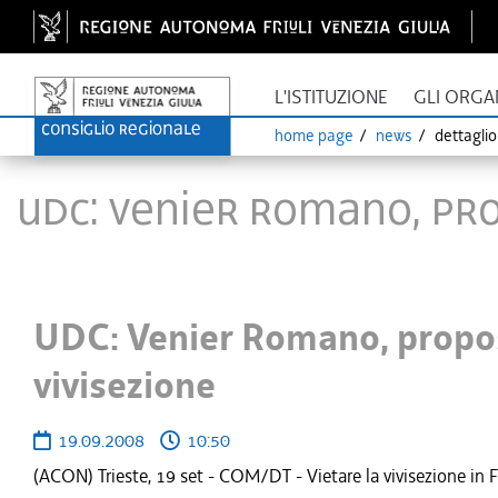
L'ISTITUZIONE
GLI ORGA
home page
news
dettagli
UDC: Venier Romano, pro
UDC: Venier Romano, propos
vivisezione
19.09.2008
10:50
(ACON) Trieste, 19 set - COM/DT - Vietare la vivisezione in F