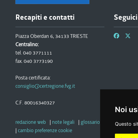
Recapiti e contatti
Seguici
Piazza Oberdan 6, 34133 TRIESTE
Centralino:
tel. 040 3771111
fax. 040 3773190
Posta certificata:
consiglio@certregione.fvg.it
C.F. 80016340327
Noi us
redazione web
|
note legali
|
glossario
|
privacy
|
socia
Questo sit
|
cambio preferenze cookie