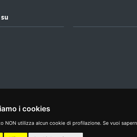
 su
iamo i cookies
l media policy
|
dichiarazione di accessibilità
|
feedback
o NON utilizza alcun cookie di profilazione. Se vuoi saperne