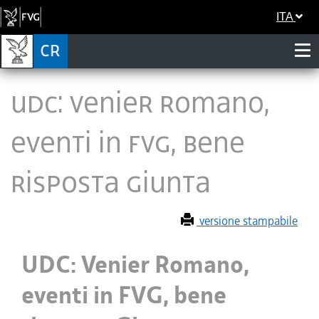
ITA
UDC: Venier Romano,
eventi in FVG, bene
risposta Giunta
versione stampabile
UDC: Venier Romano,
eventi in FVG, bene