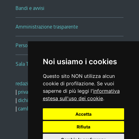
Bandi e avvisi
Amministrazione trasparente
Persone e Uffici
Noi usiamo i cookies
Sala Tiziano Tessitori
Questo sito NON utilizza alcun
redazione web
|
note legali
|
glossario
cookie di profilazione. Se vuoi
saperne di più leggi l'
informativa
|
privacy
|
social media policy
estesa sull'uso dei cookie
.
|
dichiarazione di accessibilità
|
feedback
|
cambio preferenze cookie
Accetta
Rifiuta
Realizzato da