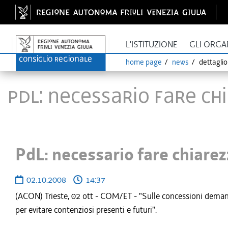
L'ISTITUZIONE
GLI ORGA
home page
news
dettagli
PdL: necessario fare ch
PdL: necessario fare chiare
02.10.2008
14:37
(ACON) Trieste, 02 ott - COM/ET - "Sulle concessioni demanial
per evitare contenziosi presenti e futuri".