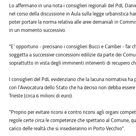
Lo affermano in una nota i consiglieri regionali del PdL Dan
nel corso della discussione in Aula sulla legge urbanistica ha
poter portare la norma relativa alle aree demaniali in Comm
in un momento successivo.
"E' opportuno - precisano i consiglieri Bucci e Camber - far c
soggetta a successive concessioni edilizie da parte dei Comun
soprattutto in vista degli imminenti interventi di recupero ch
I consiglieri del PdL evidenziano che la lacuna normativa ha 
con l'Avvocatura dello Stato che ha deciso non debba essere
Trieste (circa 6 milioni di euro).
"Proprio per evitare ricorsi e contro ricorsi agli organi com
regole certe circa le competenze che spettano al Comune, quali
carico delle realtà che si insedieranno in Porto Vecchio".