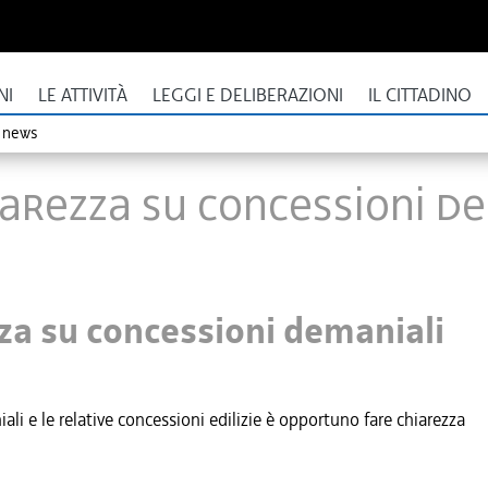
NI
LE ATTIVITÀ
LEGGI E DELIBERAZIONI
IL CITTADINO
o news
iarezza su concessioni d
zza su concessioni demaniali
i e le relative concessioni edilizie è opportuno fare chiarezza