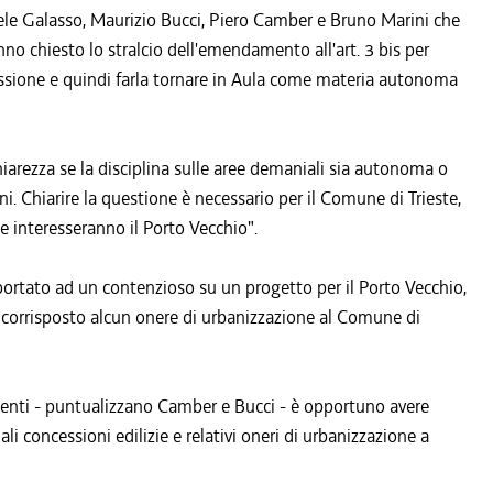
iele Galasso, Maurizio Bucci, Piero Camber e Bruno Marini che
nno chiesto lo stralcio dell'emendamento all'art. 3 bis per
issione e quindi farla tornare in Aula come materia autonoma
hiarezza se la disciplina sulle aree demaniali sia autonoma o
i. Chiarire la questione è necessario per il Comune di Trieste,
e interesseranno il Porto Vecchio".
portato ad un contenzioso su un progetto per il Porto Vecchio,
 corrisposto alcun onere di urbanizzazione al Comune di
petenti - puntualizzano Camber e Bucci - è opportuno avere
 concessioni edilizie e relativi oneri di urbanizzazione a