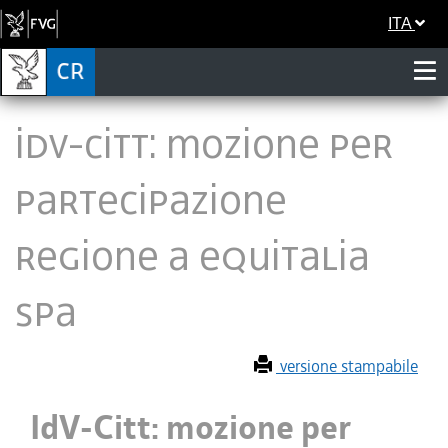
ITA
IdV-Citt: mozione per
partecipazione
Regione a Equitalia
SpA
versione stampabile
IdV-Citt: mozione per