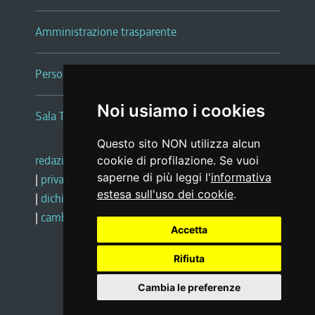
Amministrazione trasparente
Persone e Uffici
Noi usiamo i cookies
Sala Tiziano Tessitori
Questo sito NON utilizza alcun
redazione web
|
note legali
|
glossario
cookie di profilazione. Se vuoi
saperne di più leggi l'
informativa
|
privacy
|
social media policy
estesa sull'uso dei cookie
.
|
dichiarazione di accessibilità
|
feedback
|
cambio preferenze cookie
Accetta
Rifiuta
Realizzato da
Cambia le preferenze