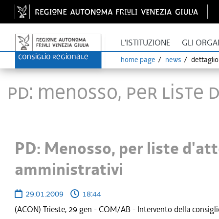
L'ISTITUZIONE
GLI ORGA
home page
news
dettagli
PD: Menosso, per liste 
PD: Menosso, per liste d'at
amministrativi
29.01.2009
18:44
(ACON) Trieste, 29 gen - COM/AB - Intervento della consigli