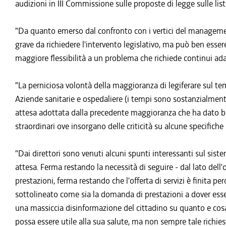
audizioni in III Commissione sulle proposte di legge sulle list
"Da quanto emerso dal confronto con i vertici del management 
grave da richiedere l'intervento legislativo, ma può ben ess
maggiore flessibilità a un problema che richiede continui ad
"La perniciosa volontà della maggioranza di legiferare sul tem
Aziende sanitarie e ospedaliere (i tempi sono sostanzialmente 
attesa adottata dalla precedente maggioranza che ha dato buon
straordinari ove insorgano delle criticità su alcune specifiche 
"Dai direttori sono venuti alcuni spunti interessanti sul sist
attesa. Ferma restando la necessità di seguire - dal lato dell'o
prestazioni, ferma restando che l'offerta di servizi è finita per
sottolineato come sia la domanda di prestazioni a dover esse
una massiccia disinformazione del cittadino su quanto e cosa 
possa essere utile alla sua salute, ma non sempre tale richies