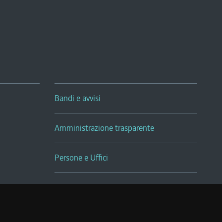
Bandi e avvisi
Amministrazione trasparente
Persone e Uffici
Sala Tiziano Tessitori