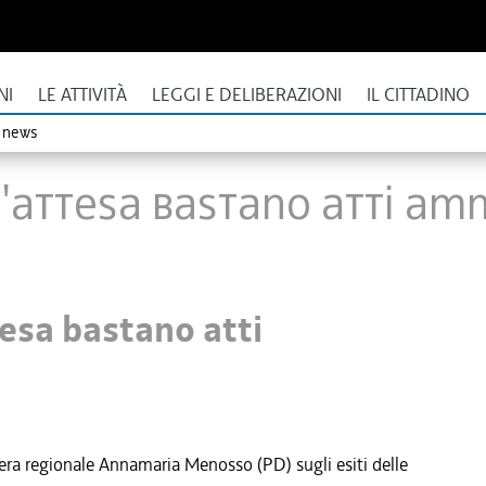
NI
LE ATTIVITÀ
LEGGI E DELIBERAZIONI
IL CITTADINO
o news
d'attesa bastano atti amm
tesa bastano atti
era regionale Annamaria Menosso (PD) sugli esiti delle