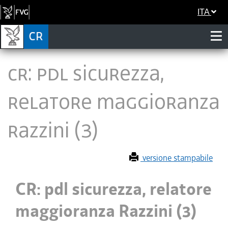
ITA
CR: pdl sicurezza,
relatore maggioranza
Razzini (3)
versione stampabile
CR: pdl sicurezza, relatore
maggioranza Razzini (3)